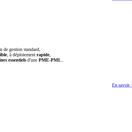
on de gestion standard,
ible
, à déploiement
rapide
,
nes essentiels
d'une
PME-PMI
...
En savoir 