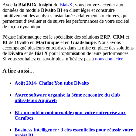
Avec la
BialBOX Insight
de
Bial-X
, vous pouvez accéder aux
données du module
Divalto BI
en client léger et construire
intuitivement des analyses instantanées clairement structurées, qui
permettent d’évaluer et de suivre les performances de votre société
de façon dynamique.
Pégase Informatique est le spécialiste des solutions
ERP
,
CRM
et
BI
de Divalto en
Martinique
et en
Guadeloupe
. Nous avons
accompagné plusieurs entreprises dans la mise en place des solutions
de
Divalto
et de
Bial-X
pour l’optimisation de leurs performances.
Si vous souhaitez en savoir plus, n’hésitez pas à
nous contacter
.
A lire aussi...
Août 2014- Chaîne You tube Divalto
Astree software organise la 3éme rencontre du club
utilisateurs Aquiweb
BI : un outil incontournable pour votre entreprise aux
Caraïbes
Business Intelligence : 3 clés essentielles pour réussir votre
projet BI