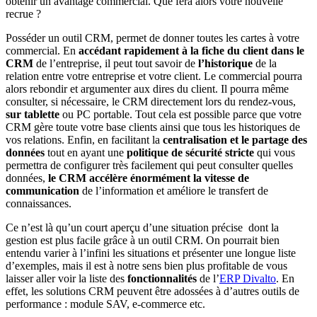
obtenir un avantage commercial. Que fera alors votre nouvelle
recrue ?
Posséder un outil CRM, permet de donner toutes les cartes à votre
commercial. En
accédant rapidement à la fiche du client dans le
CRM
de l’entreprise, il peut tout savoir de
l’historique
de la
relation entre votre entreprise et votre client. Le commercial pourra
alors rebondir et argumenter aux dires du client. Il pourra même
consulter, si nécessaire, le CRM directement lors du rendez-vous,
sur tablette
ou PC portable. Tout cela est possible parce que votre
CRM gère toute votre base clients ainsi que tous les historiques de
vos relations. Enfin, en facilitant la
centralisation et le partage des
données
tout en ayant une
politique de sécurité stricte
qui vous
permettra de configurer très facilement qui peut consulter quelles
données,
le CRM accélère énormément la vitesse de
communication
de l’information et améliore le transfert de
connaissances.
Ce n’est là qu’un court aperçu d’une situation précise dont la
gestion est plus facile grâce à un outil CRM. On pourrait bien
entendu varier à l’infini les situations et présenter une longue liste
d’exemples, mais il est à notre sens bien plus profitable de vous
laisser aller voir la liste des
fonctionnalités
de l’
ERP Divalto
. En
effet, les solutions CRM peuvent être adossées à d’autres outils de
performance : module SAV, e-commerce etc.