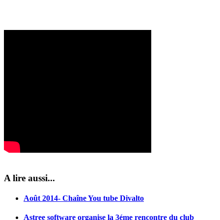
A lire aussi...
Août 2014- Chaîne You tube Divalto
Astree software organise la 3éme rencontre du club